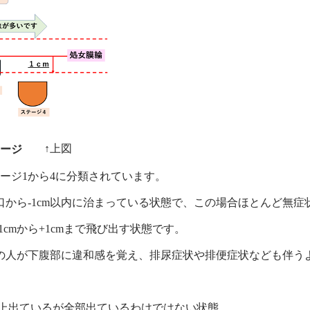
↑上図
テージ
ージ1から4に分類されています。
口から-1cm以内に治まっている状態で、この場合ほとんど無症
1cmから+1cmまで飛び出す状態です。
の人が下腹部に違和感を覚え、排尿症状や排便症状なども伴う
m以上出ているが全部出ているわけではない状態。