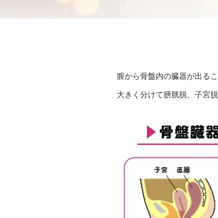
膣から骨盤内の臓器が出るこ
大きく分けて膀胱脱、子宮