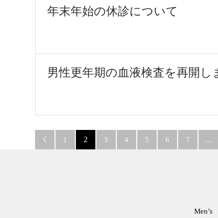
年末年始の休診について
男性更年期の血液検査を再開し
2
…

1
3
4
5
6
7
Men’s