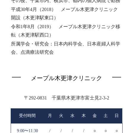
その後、千葉市内、横浜市、都内の個人病院で勤務
平成30年4月（2018） メープル木更津クリニック
開設（木更津駅東口）
令和1年8月（2019） メープル木更津クリニック移
転（木更津駅西口）
所属学会・研究会：日本内科学会、日本産婦人科学
会、点滴療法研究会
メープル木更津クリニック
〒292-0831 千葉県木更津市富士見2-3-2
受付時間
月
火
水
木
金
土
日
9:00〜11:30
/
/
/
/
○
○
○